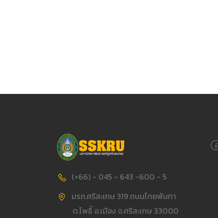
(+66) - 045 - 643 -600 - 5
มรภ.ศรีสะเกษ 319 ถนนไทยพันทา
ต.โพธิ์ อ.เมือง จ.ศรีสะเกษ 33000