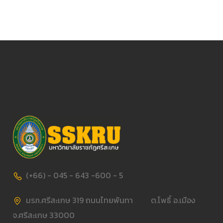
(+66) - 045 - 643 -600 - 5
มรภ.ศรีสะเกษ 319 ถนนไทยพันทา ต.โพธิ์ อ.เมือง
จ.ศรีสะเกษ 33000