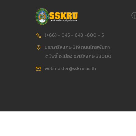
(+66) - 045 - 643 -600 - 5
มรภ.ศรีสะเกษ 319 ถนนไทยพันทา
ต.โพธิ์ อ.เมือง จ.ศรีสะเกษ 33000
webmaster@sskru.ac.th
Copyright © 2023 SISAKET RAJABHAT UNIVERSIT