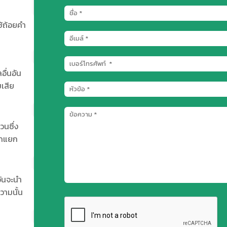
้ถ้อยคำ
อื่นอัน
มเสีย
วนซึ่ง
ตกแยก
อันจะนำ
ความนั้น