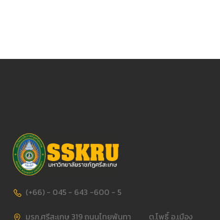
(+66) - 045 - 643 -600 - 5
มรภ.ศรีสะเกษ 319 ถนนไทยพันทา ต.โพธิ์ อ.เมือง