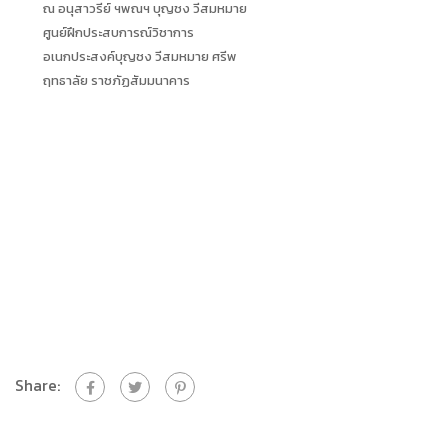
ณ อนุสาวรีย์ ฯพณฯ บุญชง วีสมหมาย
ศูนย์ฝึกประสบการณ์วิชาการ
อเนกประสงค์บุญชง วีสมหมาย ศรีพ
ฤทธาลัย ราชภัฏสัมมนาคาร
Share: