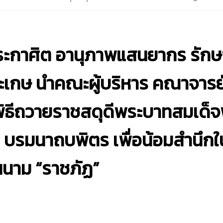
ะกาศิต อานุภาพแสนยากร รัก
ะเกษ นำคณะผู้บริหาร คณาจารย์
ิธีถวายราชสดุดีพระบาทสมเด็
บรมนาถบพิตร เพื่อน้อมสำนึกใ
นาม “ราชภัฏ”