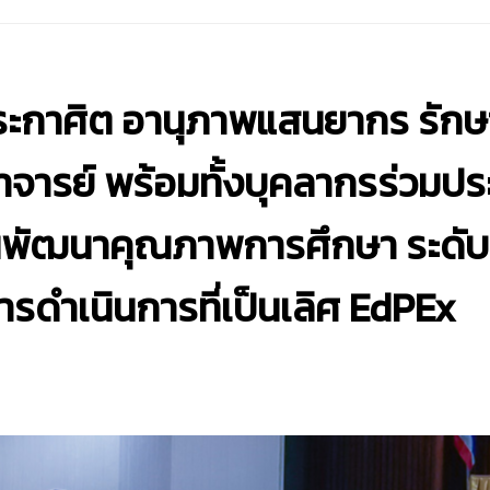
ะกาศิต อานุภาพแสนยากร รัก
ารย์ พร้อมทั้งบุคลากรร่วมประ
นพัฒนาคุณภาพการศึกษา ระดับ
รดำเนินการที่เป็นเลิศ EdPEx