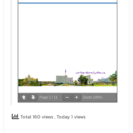
Page
1
/
11
Zoom
100%
Total 160 views
, Today 1 views