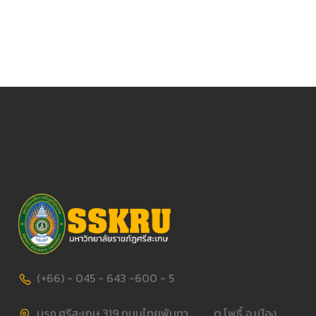
(+66) - 045 - 643 -600 - 5
มรภ.ศรีสะเกษ 319 ถนนไทยพันทา ต.โพธิ์ อ.เมือง