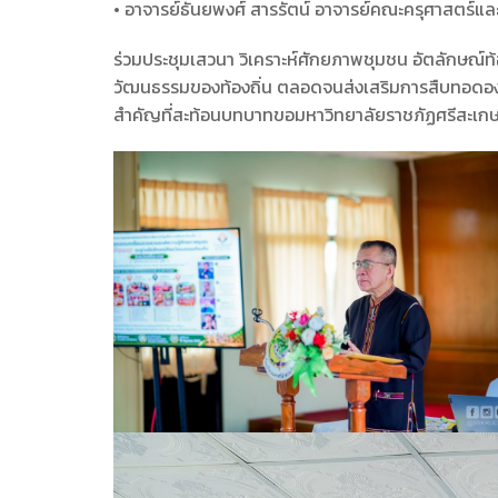
• อาจารย์ธันยพงศ์ สารรัตน์ อาจารย์คณะครุศาสตร์แ
ร่วมประชุมเสวนา วิเคราะห์ศักยภาพชุมชน อัตลักษณ์
วัฒนธรรมของท้องถิ่น ตลอดจนส่งเสริมการสืบทอดองค์ค
สำคัญที่สะท้อนบทบาทขอมหาวิทยาลัยราชภัฏศรีสะเกษใ