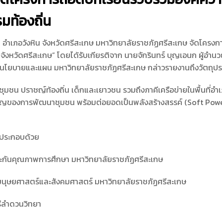
ท้องถิ่น
ยา อำเภอวังหิน จังหวัดศรีสะเกษ มหาวิทยาลัยราชภัฏศรีสะเกษ จัดโค
งหวัดศรีสะเกษ” โดยได้รับเกียรติจาก นายจักรินทร์ บุญเอนก ผู้อำน
องนโยบายและแผน มหาวิทยาลัยราชภัฏศรีสะเกษ กล่าวรายงานถึงวัตถุป
องชุมชน ปราชญ์ท้องถิ่น เด็กและเยาวชน รวมถึงภาคีเครือข่ายในพื้นที
คัญของการพัฒนาชุมชน พร้อมต่อยอดเป็นพลังสร้างสรรค์ (Soft Power
 ประกอบด้วย
ประกันคุณภาพการศึกษา มหาวิทยาลัยราชภัฏศรีสะเกษ
ะมนุษยศาสตร์และสังคมศาสตร์ มหาวิทยาลัยราชภัฏศรีสะเกษ
รีลำดวนวิทยา