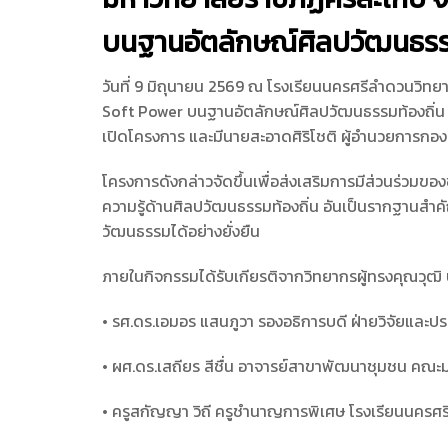
บนฐานอัตลักษณ์ศิลปวัฒนธรรม
วันที่ 9 มิถุนายน 2569 ณ โรงเรียนนครศรีลำดวนวิท
Soft Power บนฐานอัตลักษณ์ศิลปวัฒนธรรมท้องถิ่น จั
เปิดโครงการ และมีนายสะอาดศิริโชติ ผู้อำนวยการก
โครงการดังกล่าวจัดขึ้นเพื่อส่งเสริมการมีส่วนร่วมข
ความรู้ด้านศิลปวัฒนธรรมท้องถิ่น อันเป็นรากฐานสำ
วัฒนธรรมได้อย่างยั่งยืน
ภายในกิจกรรมได้รับเกียรติจากวิทยากรผู้ทรงคุณวุฒิ
• รศ.ดร.เอมอร แสนภูวา รองอธิการบดี ฝ่ายวิจัยและ
• ผศ.ดร.เสถียร สีชื่น อาจารย์สาขาพัฒนาชุมชน คณ
• ครูสกัญญา วิถี ครูชำนาญการพิเศษ โรงเรียนนครศ