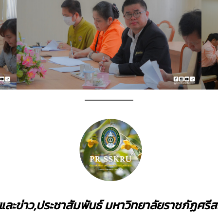
ละข่าว,ประชาสัมพันธ์ มหาวิทยาลัยราชภัฏศรี