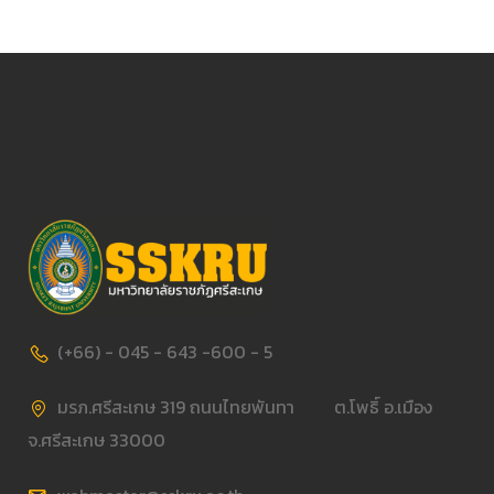
(+66) - 045 - 643 -600 - 5
มรภ.ศรีสะเกษ 319 ถนนไทยพันทา ต.โพธิ์ อ.เมือง
จ.ศรีสะเกษ 33000