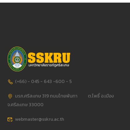
(+66) - 045 - 643 -600 - 5
มรภ.ศรีสะเกษ 319 ถนนไทยพันทา ต.โพธิ์ อ.เมือง
จ.ศรีสะเกษ 33000
webmaster@sskru.ac.th