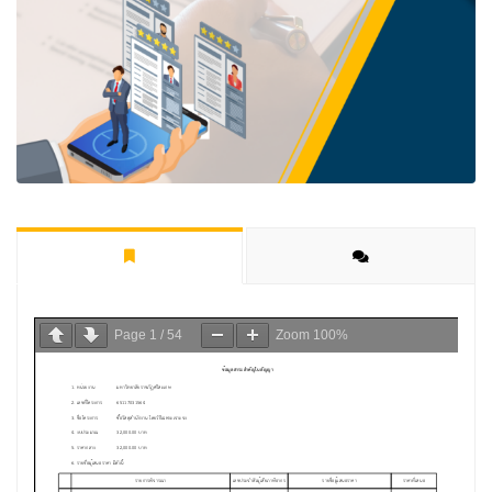
Page
1
/
54
Zoom
100%