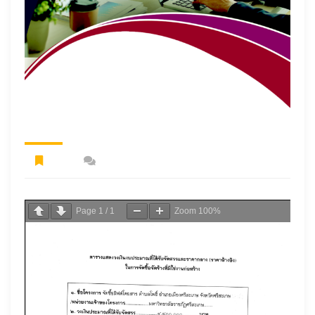
Page
1
/
1
Zoom
100%