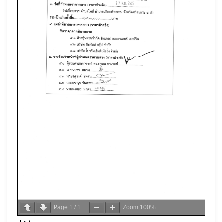
Page
1
/
1
Zoom
100%