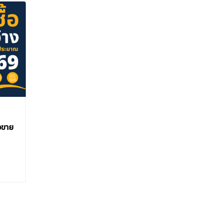
จัดซื้อจัดจ้าง
จัดซื้อ
อขาย
ประกาศผู้ชนะการเสนอราคา
ประกาศป
ประกวดราคาซื้อครุภัณฑ์ยาน
ยานพาห
พาหนะและขนส่ง รถกอล์ฟไฟฟ้า
ไฟฟ้า ขน
e-
ขนาดไม่น้อยกว่า 14 ที่นั่ง ด้วยวิธี
ด้วยวิธ
Admin
ประกวดราคาอิเล็กทรอนิกส์ (e-
อิเล็กท
bidding)