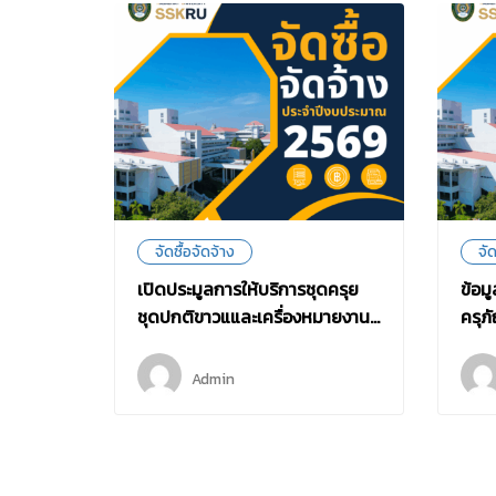
จัดซื้อจัดจ้าง
จัด
ุภัณฑ์
เปิดประมูลการให้บริการชุดครุย
ข้อม
อล์ฟ
ชุดปกติขาวแและเครื่องหมายงาน
ครุภ
่นั่ง
พิธีพระราชทานปริญญาบัตร
กอล์
ประจำปีการศึกษา 2567 และภาค
นั่ง
Admin
g)
เรียนที่ 1 ปีการศึกษา 2568
อิเล