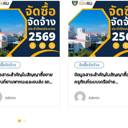
ซื้อจัดจ้าง
จัดซื้อจัดจ้าง
ูลสาระสำคัญในสัญญาซื้อขาย
ข้อมูลสาระสำคัญในสัญญาซื้
ัณฑ์ยานพาหนะและขนส่ง รถ
ครุภัณฑ์ระบบเครือข่าย
ฟไฟฟ้า ขนาดไม่น้อยกว่า 14 ที่
อินเตอร์เน็ต (Wifi) ด้วยวิธี
 ด้วยวิธีประกวดราคา
ประกวดราคาอิเล็กทรอนิกส์ (
Admin
Admin
็กทรอนิกส์ (e-bidding)
bidding)