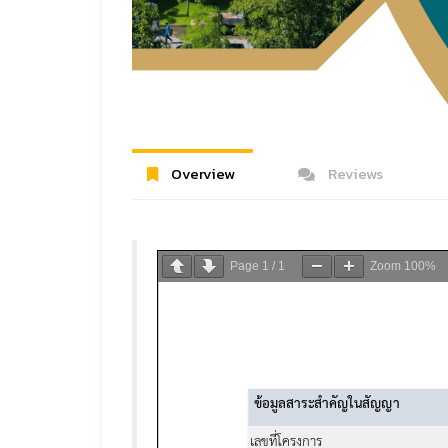
Overview
Reviews
Page
1
/
1
Zoom
100%