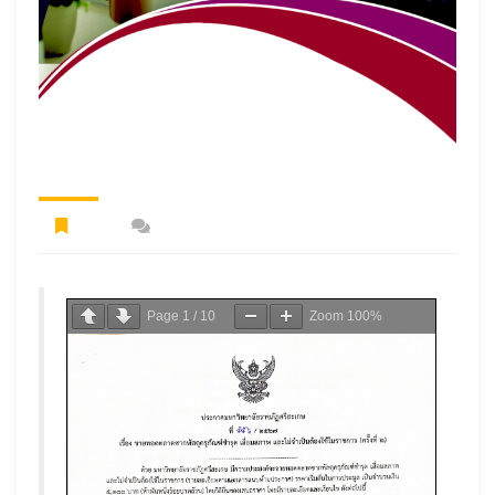
Page
1
/
10
Zoom
100%