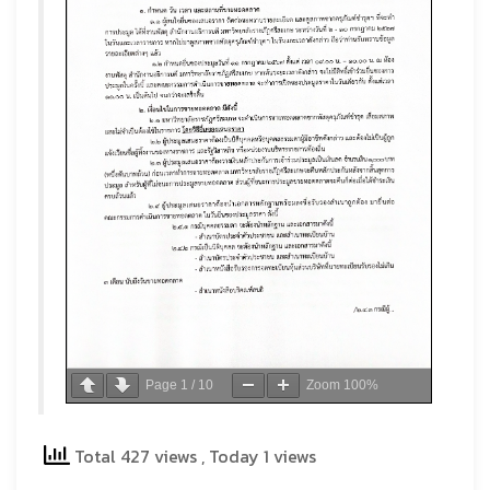
Page
1
/
10
Zoom
100%
Total 427 views
, Today 1 views