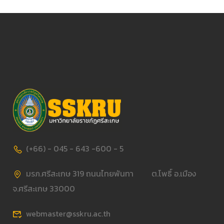
(+66) - 045 - 643 -600 - 5
มรภ.ศรีสะเกษ 319 ถนนไทยพันทา ต.โพธิ์ อ.เมือง
จ.ศรีสะเกษ 33000
webmaster@sskru.ac.th