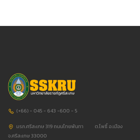
(+66) - 045 - 643 -600 - 5
มรภ.ศรีสะเกษ 319 ถนนไทยพันทา ต.โพธิ์ อ.เมือง
จ.ศรีสะเกษ 33000